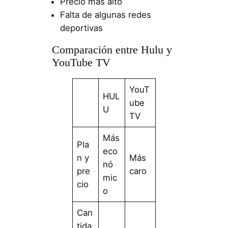
Precio más alto
Falta de algunas redes
deportivas
Comparación entre Hulu y
YouTube TV
YouT
HUL
ube
U
TV
Más
Pla
eco
n y
Más
nó
pre
caro
mic
cio
o
Can
tida