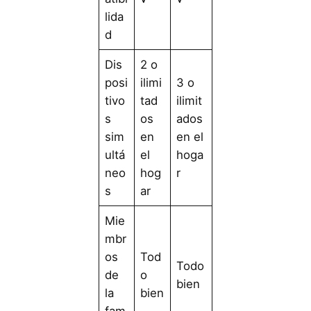
lida
d
Dis
2 o
posi
ilimi
3 o
tivo
tad
ilimit
s
os
ados
sim
en
en el
ultá
el
hoga
neo
hog
r
s
ar
Mie
mbr
os
Tod
Todo
de
o
bien
la
bien
fam