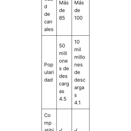
Más
Más
d
de
de
de
85
100
can
ales
10
50
mil
mill
millo
one
Pop
nes
s de
ulari
de
des
dad
desc
carg
arga
as
s
4.5
4.1
Co
mp
atibi
√
√