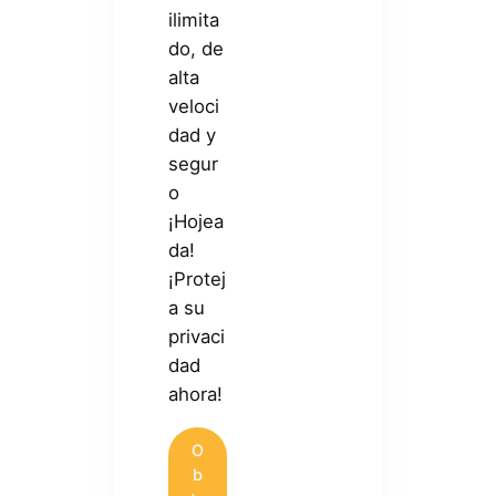
ilimita
do, de
alta
veloci
dad y
segur
o
¡Hojea
da!
¡Protej
a su
privaci
dad
ahora!
O
b