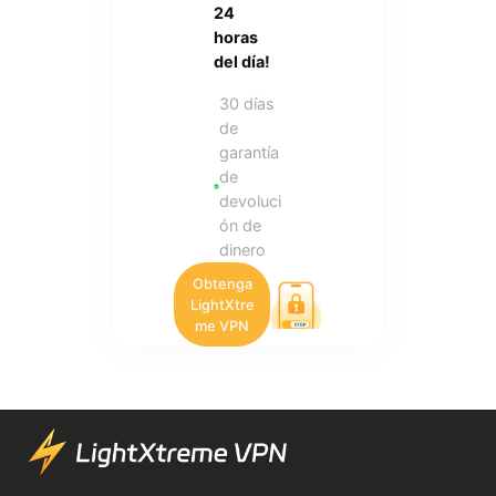
24
horas
del día!
30 días
de
garantía
de
devoluci
ón de
dinero
Obtenga
LightXtre
me VPN