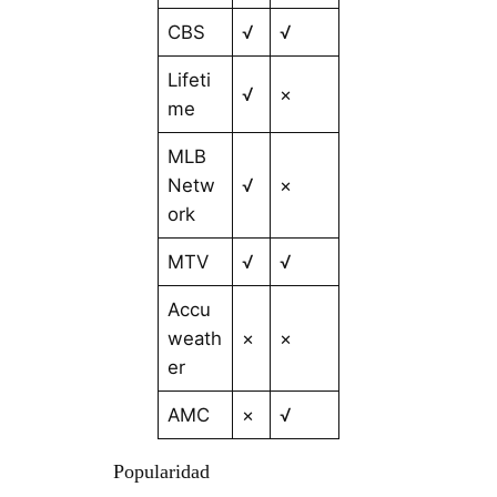
CBS
√
√
Lifeti
√
×
me
MLB
Netw
√
×
ork
MTV
√
√
Accu
weath
×
×
er
AMC
×
√
Popularidad