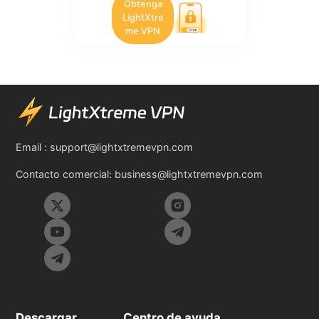
Obtenga
LightXtre
me VPN
Email :
support@lightxtremevpn.com
Contacto comercial:
business@lightxtremevpn.com
Descargar
Centro de ayuda