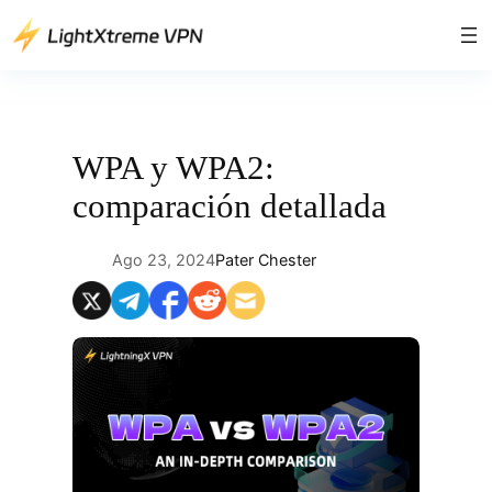
Saltar
al
contenido
WPA y WPA2:
comparación detallada
Ago 23, 2024
Pater Chester