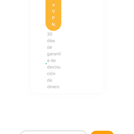
e
V
P
N
30
días
de
garantí
a de
devolu
ción
de
dinero
B