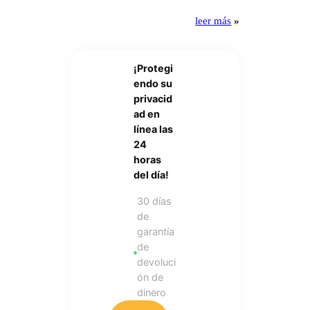
leer más
»
¡Protegi
endo su
privacid
ad en
línea las
24
horas
del día!
30 días
de
garantía
de
devoluci
ón de
dinero