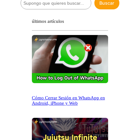
Buscar
u
s
c
últimos artículos
a
r
Cómo Cerrar Sesión en WhatsApp en
Android, iPhone y Web