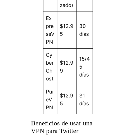
zado)
Ex
pre
$12.9
30
ssV
5
días
PN
Cy
15/4
ber
$12.9
5
Gh
9
días
ost
Pur
$12.9
31
eV
5
días
PN
Beneficios de usar una
VPN para Twitter