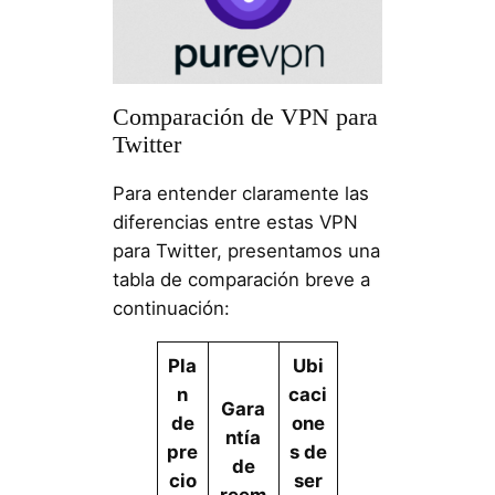
Comparación de VPN para
Twitter
Para entender claramente las
diferencias entre estas VPN
para Twitter, presentamos una
tabla de comparación breve a
continuación:
Pla
Ubi
n
caci
Gara
de
one
ntía
pre
s de
de
cio
ser
reem