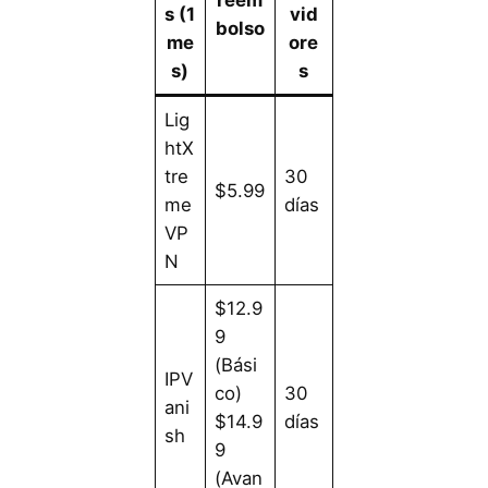
s (1
vid
bolso
me
ore
s)
s
Lig
htX
tre
30
$5.99
me
días
VP
N
$12.9
9
(Bási
IPV
co)
30
ani
$14.9
días
sh
9
(Avan