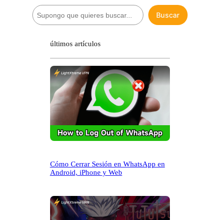
B
Buscar
u
s
c
últimos artículos
a
r
Cómo Cerrar Sesión en WhatsApp en
Android, iPhone y Web