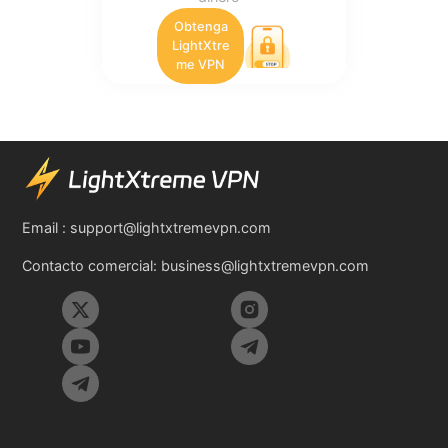
Obtenga
LightXtre
me VPN
Email :
support@lightxtremevpn.com
Contacto comercial:
business@lightxtremevpn.com