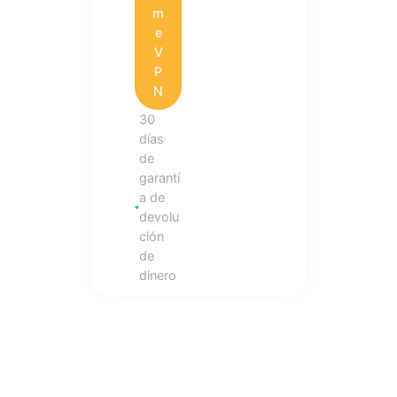
m
e
V
P
N
30
días
de
garantí
a de
devolu
ción
de
dinero