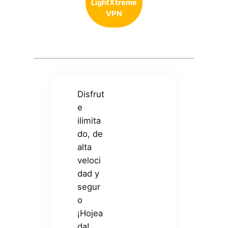
LightXtreme
VPN
Disfrut
e
ilimita
do, de
alta
veloci
dad y
segur
o
¡Hojea
da!