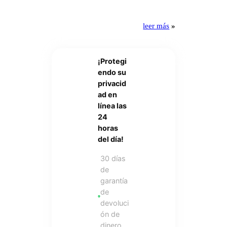
leer más
»
¡Protegi
endo su
privacid
ad en
línea las
24
horas
del día!
30 días
de
garantía
de
devoluci
ón de
dinero