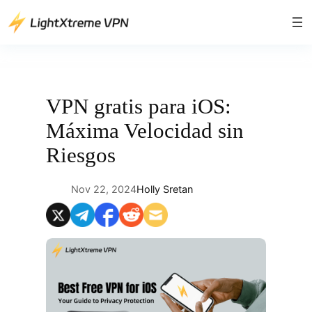
Saltar
al
contenido
VPN gratis para iOS:
Máxima Velocidad sin
Riesgos
Nov 22, 2024
Holly Sretan