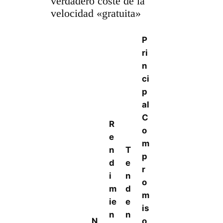
verdadero coste de la
velocidad «gratuita»
P
ri
n
ci
p
al
C
R
o
e
m
n
T
p
d
e
r
i
n
o
m
d
m
ie
e
is
n
n
N
o