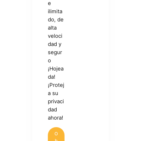
e
ilimita
do, de
alta
veloci
dad y
segur
o
¡Hojea
da!
¡Protej
a su
privaci
dad
ahora!
O
b