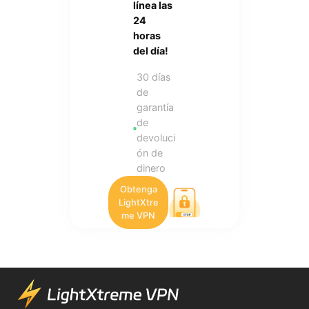
línea las
24
horas
del día!
30 días
de
garantía
de
devoluci
ón de
dinero
Obtenga
LightXtre
me VPN