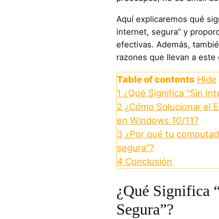
Aquí explicaremos qué sign
internet, segura” y propo
efectivas. Además, tambié
razones que llevan a este 
Table of contents
Hide
1
¿Qué Significa “Sin In
2
¿Cómo Solucionar el E
en Windows 10/11?
3
¿Por qué tu computado
segura”?
4
Conclusión
¿Qué Significa “
Segura”?