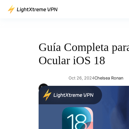
Saltar
al
contenido
Guía Completa para
Ocular iOS 18
Oct 26, 2024
Chelsea Ronan