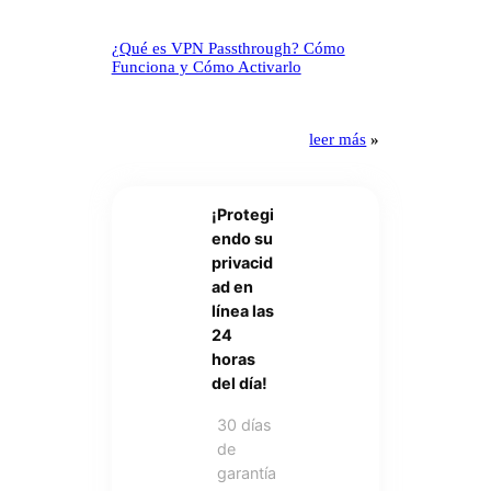
¿Qué es VPN Passthrough? Cómo
Funciona y Cómo Activarlo
leer más
»
¡Protegi
endo su
privacid
ad en
línea las
24
horas
del día!
30 días
de
garantía