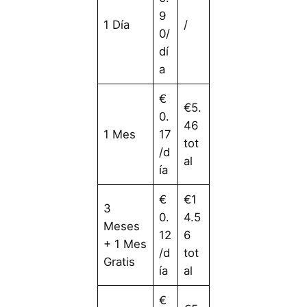
9
1 Día
/
0/
dí
a
€
€5.
0.
46
1 Mes
17
tot
/d
al
ía
€
€1
3
0.
4.5
Meses
12
6
+ 1 Mes
/d
tot
Gratis
ía
al
€