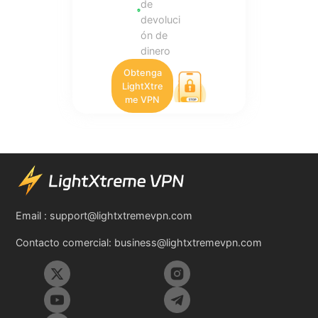
de
devoluci
ón de
dinero
Obtenga
LightXtre
me VPN
Email :
support@lightxtremevpn.com
Contacto comercial:
business@lightxtremevpn.com