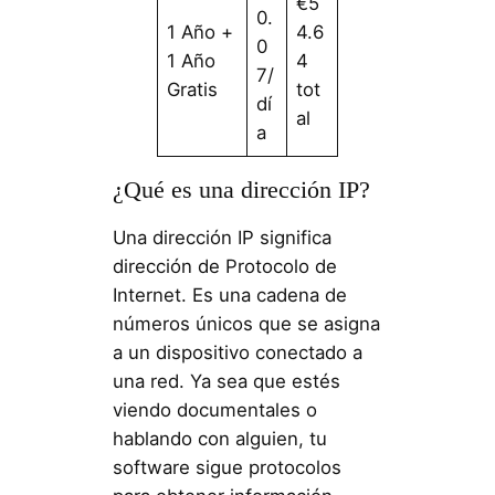
€5
0.
1 Año +
4.6
0
1 Año
4
7/
Gratis
tot
dí
al
a
¿Qué es una dirección IP?
Una dirección IP significa
dirección de Protocolo de
Internet. Es una cadena de
números únicos que se asigna
a un dispositivo conectado a
una red. Ya sea que estés
viendo documentales o
hablando con alguien, tu
software sigue protocolos