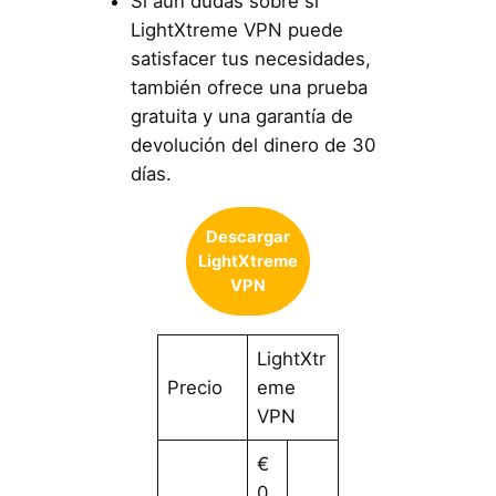
Si aún dudas sobre si
LightXtreme VPN puede
satisfacer tus necesidades,
también ofrece una prueba
gratuita y una garantía de
devolución del dinero de 30
días.
Descargar
LightXtreme
VPN
LightXtr
Precio
eme
VPN
€
0.