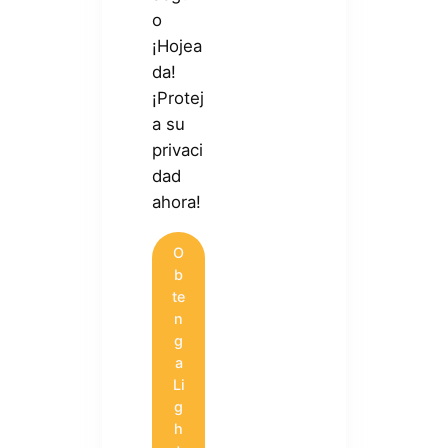
o
¡Hojea
da!
¡Protej
a su
privaci
dad
ahora!
O
b
te
n
g
a
Li
g
h