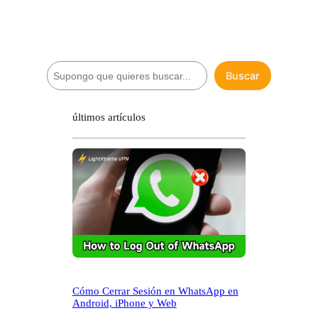
B
Buscar
u
s
c
últimos artículos
a
r
Cómo Cerrar Sesión en WhatsApp en
Android, iPhone y Web