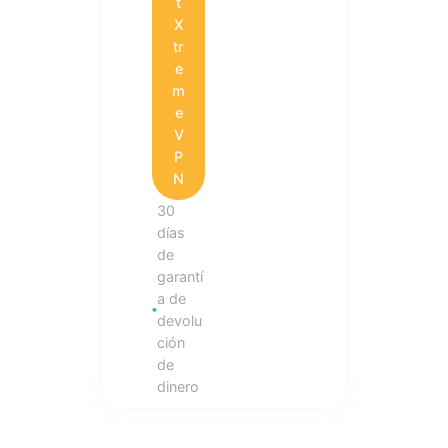
t
X
tr
e
m
e
V
P
N
30
días
de
garantí
a de
devolu
ción
de
dinero