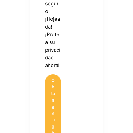
segur
o
¡Hojea
da!
¡Protej
a su
privaci
dad
ahora!
O
b
te
n
g
a
Li
g
h