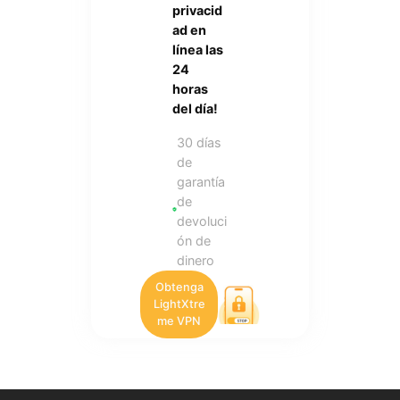
privacid
ad en
línea las
24
horas
del día!
30 días
de
garantía
de
devoluci
ón de
dinero
Obtenga
LightXtre
me VPN