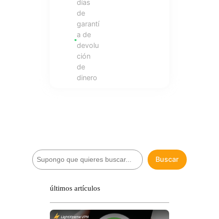
días
de
garantí
a de
devolu
ción
de
dinero
B
Buscar
u
s
c
últimos artículos
a
r