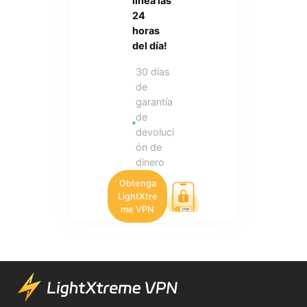
línea las
24
horas
del día!
30 días
de
garantía
de
devoluci
ón de
dinero
Obtenga
LightXtre
me VPN