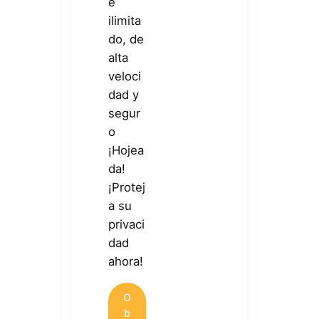
e
ilimita
do, de
alta
veloci
dad y
segur
o
¡Hojea
da!
¡Protej
a su
privaci
dad
ahora!
O
b