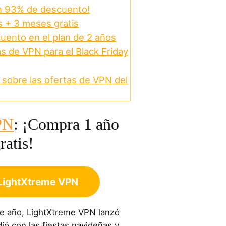
n 93% de descuento!
s + 3 meses gratis
uento en el plan de 2 años
s de VPN para el Black Friday
sobre las ofertas de VPN del
PN
: ¡Compra 1 año
ratis!
LightXtreme
VPN
ste año, LightXtreme VPN lanzó
ió con las fiestas navideñas y