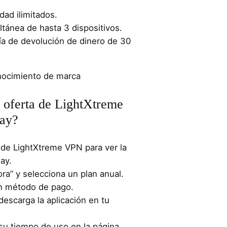
ad ilimitados.
tánea de hasta 3 dispositivos.
ía de devolución de dinero de 30
ocimiento de marca
 oferta de LightXtreme
day?
al de LightXtreme VPN para ver la
ay.
ra” y selecciona un plan anual.
un método de pago.
descarga la aplicación en tu
á su tiempo de uso en la página