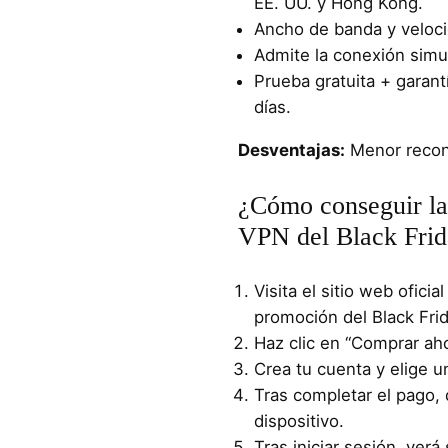
EE. UU. y Hong Kong.
Ancho de banda y velocid
Admite la conexión simul
Prueba gratuita + garant
días.
Desventajas:
Menor recon
¿Cómo conseguir la
VPN del Black Fri
Visita el sitio web ofici
promoción del Black Frid
Haz clic en “Comprar aho
Crea tu cuenta y elige 
Tras completar el pago, 
dispositivo.
Tras iniciar sesión, ver