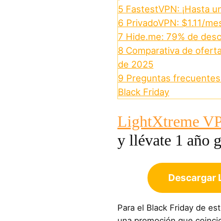
5
FastestVPN: ¡Hasta u
6
PrivadoVPN: $1.11/me
7
Hide.me: 79% de desc
8
Comparativa de oferta
de 2025
9
Preguntas frecuentes 
Black Friday
LightXtreme V
y llévate 1 año g
Descargar 
Para el Black Friday de e
una promoción que coincid