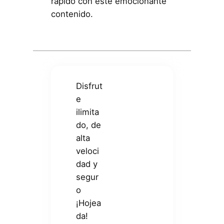
rápido con este emocionante
contenido.
Disfrut
e
ilimita
do, de
alta
veloci
dad y
segur
o
¡Hojea
da!