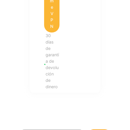
m
e
V
P
N
30
días
de
garantí
a de
devolu
ción
de
dinero