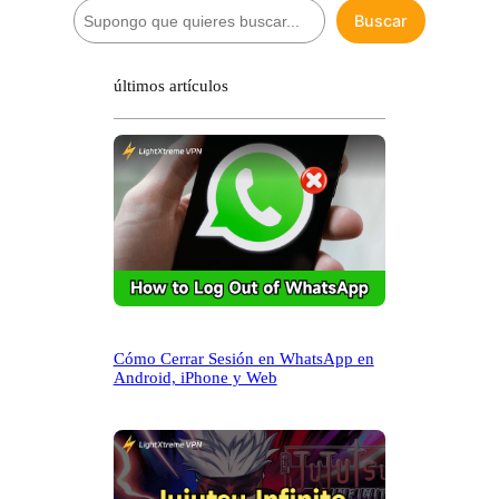
B
Buscar
u
s
c
últimos artículos
a
r
Cómo Cerrar Sesión en WhatsApp en
Android, iPhone y Web