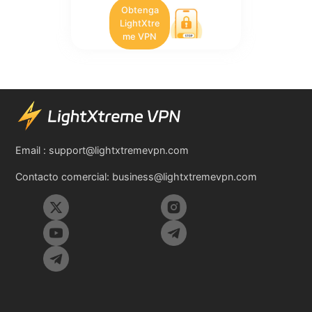
Obtenga
LightXtre
me VPN
Email :
support@lightxtremevpn.com
Contacto comercial:
business@lightxtremevpn.com