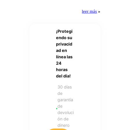
leer más
»
¡Protegi
endo su
privacid
ad en
línea las
24
horas
del día!
30 días
de
garantía
de
devoluci
ón de
dinero