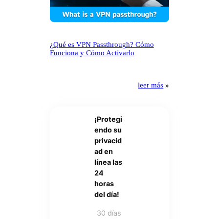
¿Qué es VPN Passthrough? Cómo
Funciona y Cómo Activarlo
leer más
»
¡Protegi
endo su
privacid
ad en
línea las
24
horas
del día!
30 días