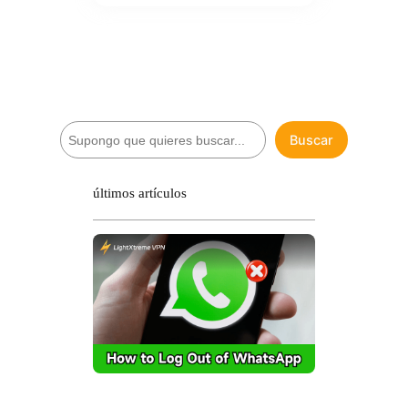
B
Buscar
u
s
c
últimos artículos
a
r