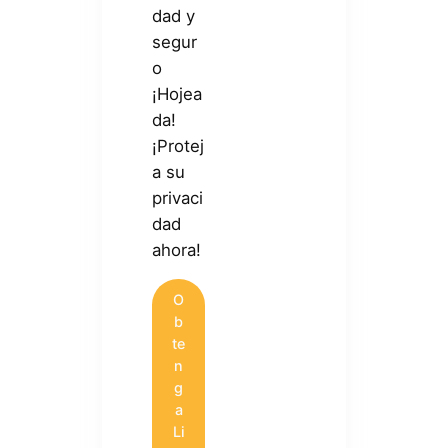
dad y
segur
o
¡Hojea
da!
¡Protej
a su
privaci
dad
ahora!
O
b
te
n
g
a
Li