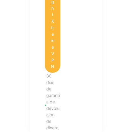
g
h
t
X
tr
e
m
e
V
P
N
30
días
de
garantí
a de
devolu
ción
de
dinero