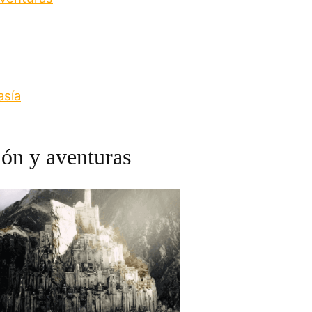
asía
ión y aventuras