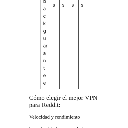
b
s
s
s
s
a
c
k
g
u
ar
a
n
t
e
e
Cómo elegir el mejor VPN
para Reddit:
Velocidad y rendimiento