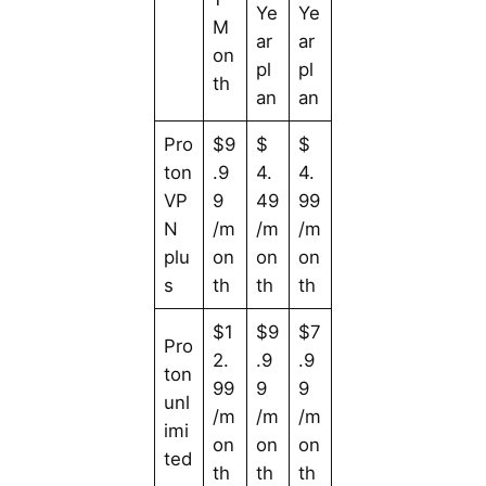
Ye
Ye
M
ar
ar
on
pl
pl
th
an
an
Pro
$9
$
$
ton
.9
4.
4.
VP
9
49
99
N
/m
/m
/m
plu
on
on
on
s
th
th
th
$1
$9
$7
Pro
2.
.9
.9
ton
99
9
9
unl
/m
/m
/m
imi
on
on
on
ted
th
th
th