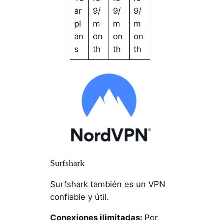
ar
9/
9/
9/
pl
m
m
m
an
on
on
on
s
th
th
th
Surfshark
Surfshark también es un VPN
confiable y útil.
Conexiones ilimitadas:
Por