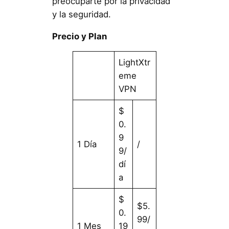
preocuparte por la privacidad
y la seguridad.
Precio y Plan
LightXtr
eme
VPN
$
0.
9
1 Día
/
9/
dí
a
$
$5.
0.
99/
1 Mes
19