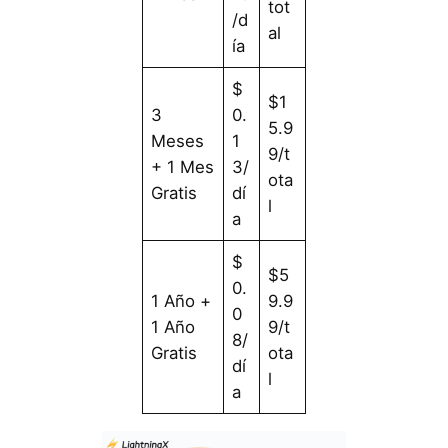
tot
/d
al
ía
$
$1
3
0.
5.9
Meses
1
9/t
+ 1 Mes
3/
ota
Gratis
dí
l
a
$
$5
0.
1 Año +
9.9
0
1 Año
9/t
8/
Gratis
ota
dí
l
a