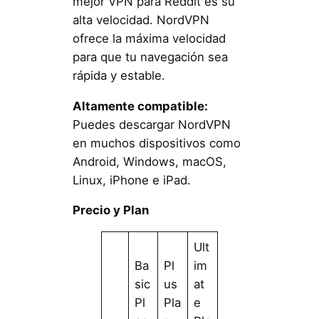
mejor VPN para Reddit es su
alta velocidad. NordVPN
ofrece la máxima velocidad
para que tu navegación sea
rápida y estable.
Altamente compatible:
Puedes descargar NordVPN
en muchos dispositivos como
Android, Windows, macOS,
Linux, iPhone e iPad.
Precio y Plan
Ult
Ba
Pl
im
sic
us
at
Pl
Pla
e