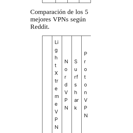
Comparación de los 5
mejores VPNs según
Reddit.
Li
g
P
h
N
S
r
t
o
u
o
X
r
rf
t
tr
d
s
o
e
V
h
n
m
P
ar
V
e
N
k
P
V
N
P
N