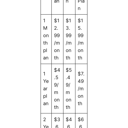
an
n
Pla
n
1
$1
$1
$1
M
2.
3.
5.
on
99
99
99
th
/m
/m
/m
pl
on
on
on
an
th
th
th
$4
$5
1
$7.
.5
.4
Ye
49
9/
9/
ar
/m
m
m
pl
on
on
on
an
th
th
th
2
$3
$4
$6
Ye
.6
.6
.6