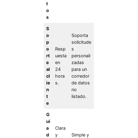
t
o
s
S
o
Soporta
p
solicitude
o
Resp
s
rt
uesta
personali
e
en
zadas
al
24
para un
cl
hora
corredor
ie
s.
de datos
n
no
t
listado.
e
G
uí
a
Clara
d
y
Simple y