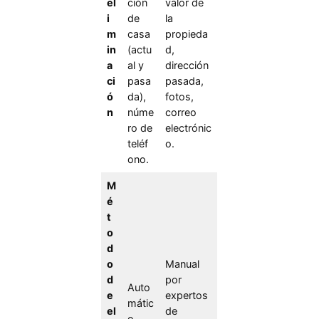
el
ción
valor de
i
de
la
m
casa
propieda
in
(actu
d,
a
al y
dirección
ci
pasa
pasada,
ó
da),
fotos,
n
núme
correo
ro de
electrónic
teléf
o.
ono.
M
é
t
o
d
o
Manual
d
por
Auto
e
expertos
mátic
el
de
o.