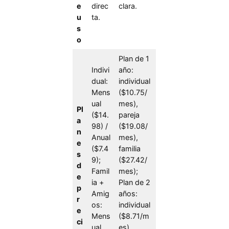
e
direc
clara.
u
ta.
s
o
Plan de 1
Indivi
año:
dual:
individual
Mens
($10.75/
ual
mes),
Pl
($14.
pareja
a
98) /
($19.08/
n
Anual
mes),
e
($7.4
familia
s
9);
($27.42/
d
Famil
mes);
e
ia +
Plan de 2
p
Amig
años:
r
os:
individual
e
Mens
($8.71/m
ci
ual
es),