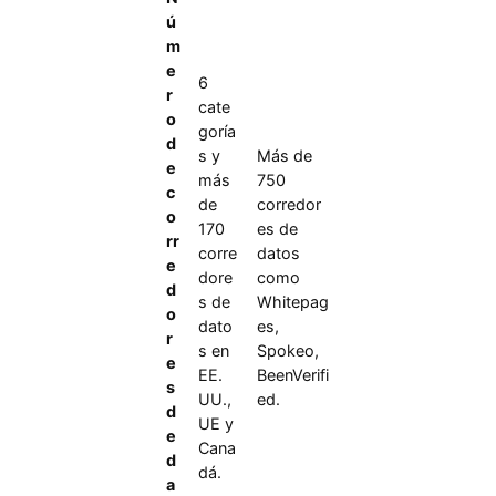
ú
m
e
6
r
cate
o
goría
d
s y
Más de
e
más
750
c
de
corredor
o
170
es de
rr
corre
datos
e
dore
como
d
s de
Whitepag
o
dato
es,
r
s en
Spokeo,
e
EE.
BeenVerifi
s
UU.,
ed.
d
UE y
e
Cana
d
dá.
a