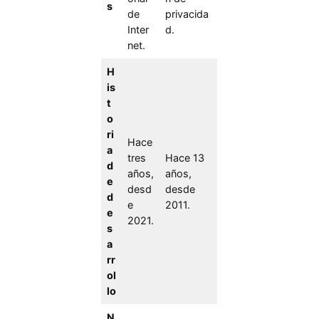
s
de
privacida
Inter
d.
net.
H
is
t
o
ri
Hace
a
tres
Hace 13
d
años,
años,
e
desd
desde
d
e
2011.
e
2021.
s
a
rr
ol
lo
N