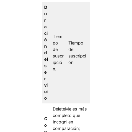
D
u
r
a
ci
Tiem
ó
po
Tiempo
n
de
de
d
suscr
suscripci
el
ipció
ón.
s
n.
e
r
vi
ci
o
DeleteMe es más
completo que
C
Incogni en
o
comparación;
n