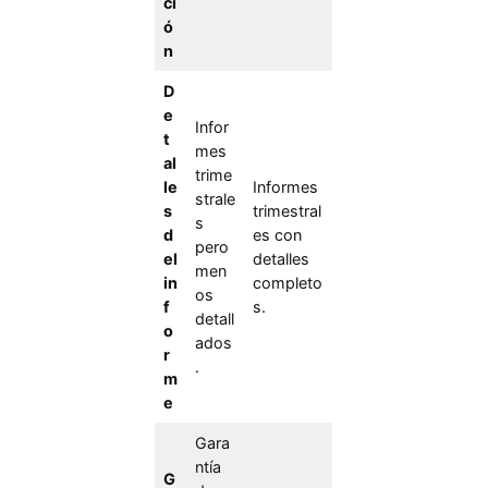
ci
ó
n
D
e
Infor
t
mes
al
trime
le
Informes
strale
s
trimestral
s
d
es con
pero
el
detalles
men
in
completo
os
f
s.
detall
o
ados
r
.
m
e
Gara
ntía
G