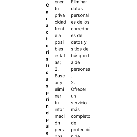
ener
Eliminar
C
tu
datos
a
priva
personal
r
cidad
es de los
a
frent
corredor
c
e a
es de
t
posi
datos y
e
bles
sitios de
rí
estaf
búsqued
s
as;
a de
ti
2.
personas
c
Busc
.
a
ar y
2.
s
elimi
Ofrecer
p
nar
un
ri
tu
servicio
n
infor
más
ci
maci
completo
p
ón
de
al
pers
protecció
e
onal
n de