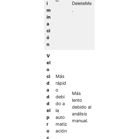
i
DeleteMe
m
.
in
a
ci
ó
n
V
el
o
ci
Más
d
rápid
a
o
Más
d
debi
lento
d
do a
debido al
el
la
análisis
p
auto
manual.
r
matiz
o
ación
c
.