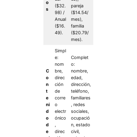
o
($32.
pareja
s
98) /
($14.54/
Anual
mes),
($16.
familia
49).
($20.79/
mes).
Simpl
e:
Complet
nom
o:
C
bre,
nombre,
o
direc
edad,
n
ción
dirección,
t
de
teléfono,
e
corre
familiares
ni
o
, redes
d
electr
sociales,
o
ónico
ocupació
d
,
n, estado
e
direc
civil,