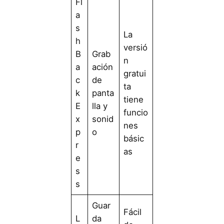
Fl
a
s
La
h
versió
B
Grab
n
a
ación
gratui
c
de
ta
k
panta
tiene
E
lla y
funcio
x
sonid
nes
p
o
básic
r
as
e
s
s
Guar
Fácil
L
da