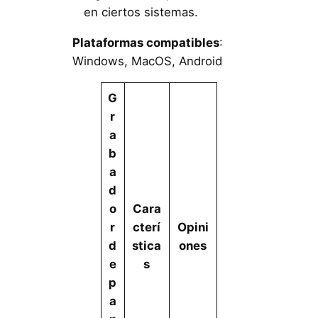
en ciertos sistemas.
Plataformas compatibles
:
Windows, MacOS, Android
G
r
a
b
a
d
o
Cara
r
cterí
Opini
d
stica
ones
e
s
p
a