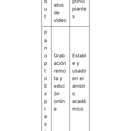
b
princi
atos
u
piante
de
t
s
video
P
a
n
o
Grab
Establ
p
ación
e y
t
remo
usado
o
ta y
en el
E
edici
ámbit
x
ón
o
p
onlin
acadé
r
e
mico
e
s