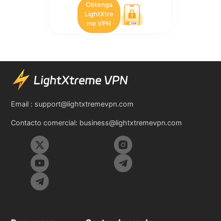
Obtenga
LightXtre
me VPN
Email :
support@lightxtremevpn.com
Contacto comercial:
business@lightxtremevpn.com