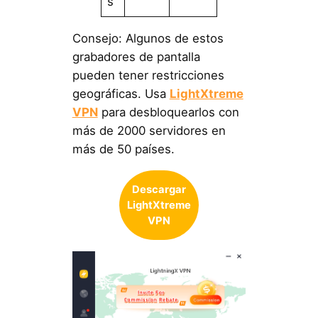
s
Consejo: Algunos de estos
grabadores de pantalla
pueden tener restricciones
geográficas. Usa
LightXtreme
VPN
para desbloquearlos con
más de 2000 servidores en
más de 50 países.
Descargar
LightXtreme
VPN