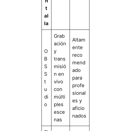
n
t
al
la
Grab
Altam
ación
ente
O
y
reco
B
trans
mend
S
misió
ado
S
n en
para
t
vivo
profe
u
con
sional
di
múlti
es y
o
ples
aficio
esce
nados
nas