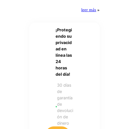
leer más
»
¡Protegi
endo su
privacid
ad en
línea las
24
horas
del día!
30 días
de
garantía
de
devoluci
ón de
dinero