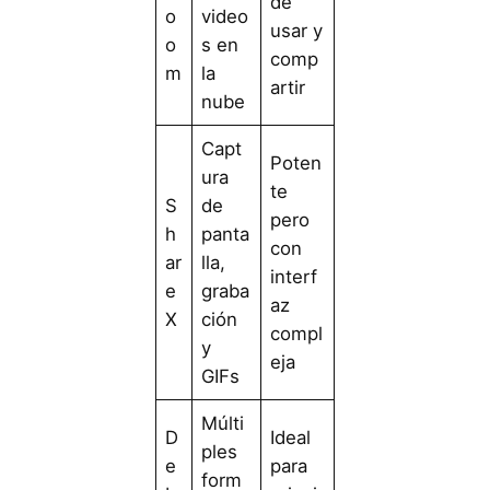
de
o
video
usar y
o
s en
comp
m
la
artir
nube
Capt
Poten
ura
te
S
de
pero
h
panta
con
ar
lla,
interf
e
graba
az
X
ción
compl
y
eja
GIFs
Múlti
D
Ideal
ples
e
para
form