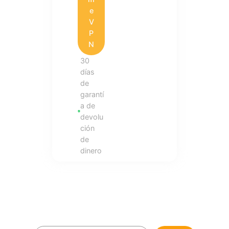
e
V
P
N
30
días
de
garantí
a de
devolu
ción
de
dinero