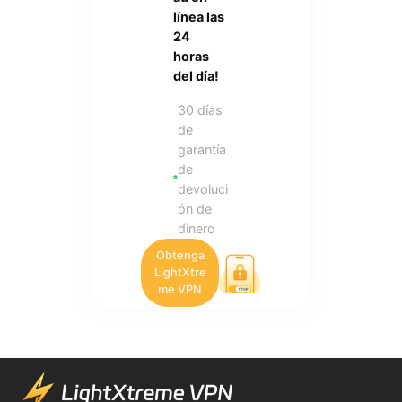
línea las
24
horas
del día!
30 días
de
garantía
de
devoluci
ón de
dinero
Obtenga
LightXtre
me VPN