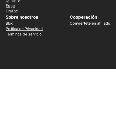
Chrome
Edge
FireFox
Sobre nosotros
Cooperación
Blog
Conviértete en afiliado
Política de Privacidad
Términos de servicio
Método de pago
30 días de reembolso sin motivo
© 2026 LightXtreme VPN. Todos los derechos reservados.