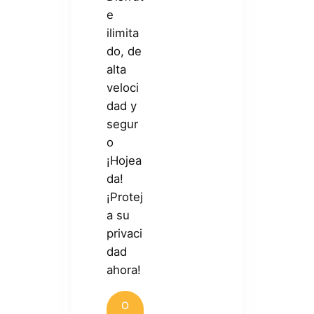
e
ilimita
do, de
alta
veloci
dad y
segur
o
¡Hojea
da!
¡Protej
a su
privaci
dad
ahora!
O