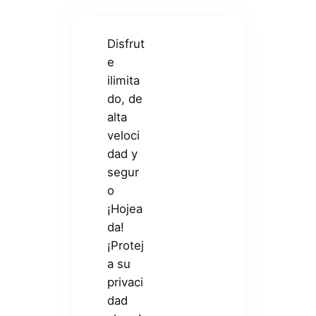
Disfrut
e
ilimita
do, de
alta
veloci
dad y
segur
o
¡Hojea
da!
¡Protej
a su
privaci
dad