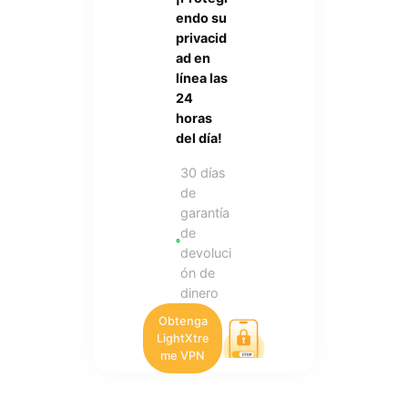
endo su
privacid
ad en
línea las
24
horas
del día!
30 días
de
garantía
de
devoluci
ón de
dinero
Obtenga
LightXtre
me VPN