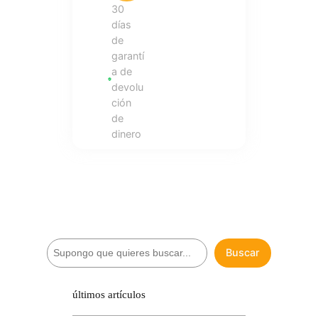
30
días
de
garantí
a de
devolu
ción
de
dinero
B
Buscar
u
s
c
últimos artículos
a