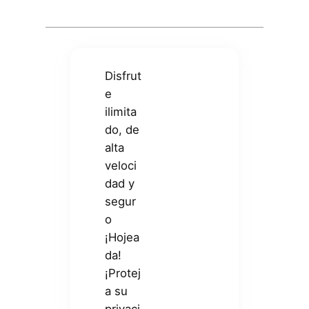
Disfrut
e
ilimita
do, de
alta
veloci
dad y
segur
o
¡Hojea
da!
¡Protej
a su
privaci