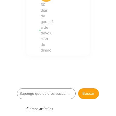
30
días
de
garantí
a de
devolu
ción
de
dinero
B
Buscar
u
s
c
últimos artículos
a