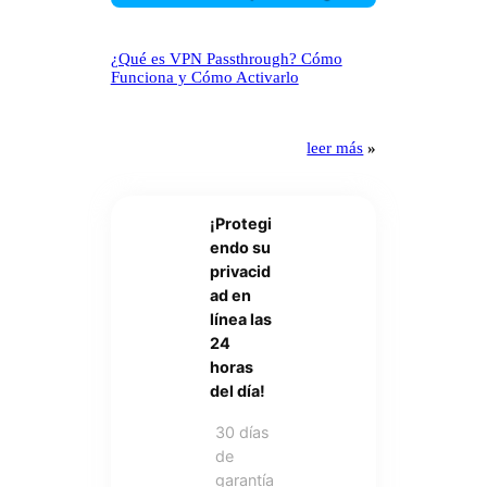
¿Qué es VPN Passthrough? Cómo
Funciona y Cómo Activarlo
leer más
»
¡Protegi
endo su
privacid
ad en
línea las
24
horas
del día!
30 días
de
garantía