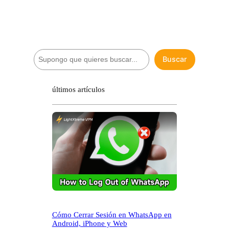
B
Buscar
u
s
c
últimos artículos
a
r
Cómo Cerrar Sesión en WhatsApp en
Android, iPhone y Web