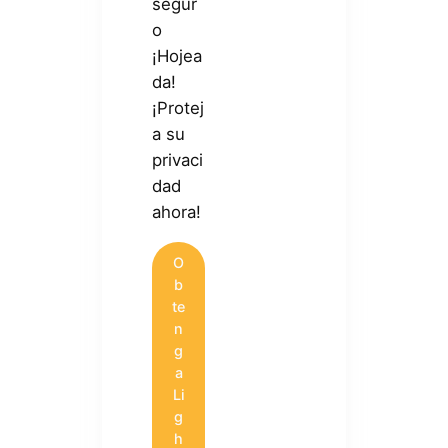
segur
o
¡Hojea
da!
¡Protej
a su
privaci
dad
ahora!
O
b
te
n
g
a
Li
g
h