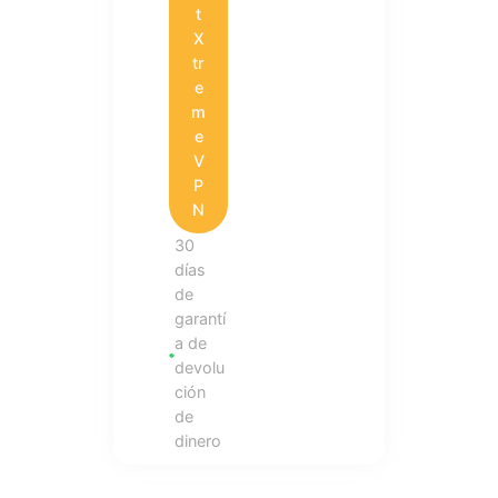
t
X
tr
e
m
e
V
P
N
30
días
de
garantí
a de
devolu
ción
de
dinero