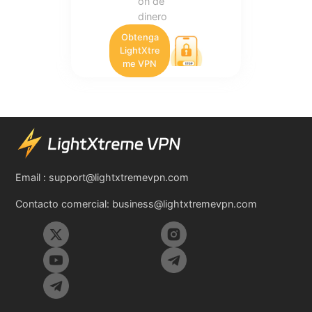
ón de
dinero
Obtenga
LightXtre
me VPN
Email :
support@lightxtremevpn.com
Contacto comercial:
business@lightxtremevpn.com