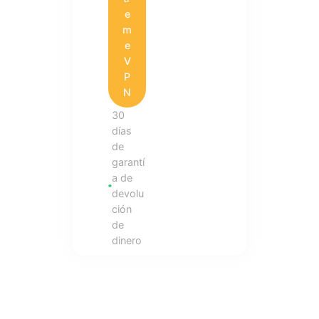
e
m
e
V
P
N
30
días
de
garantí
a de
devolu
ción
de
dinero