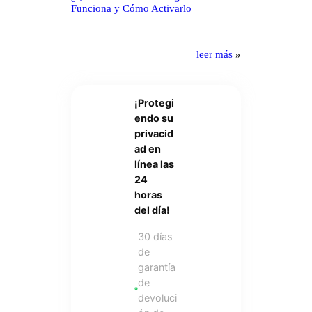
Funciona y Cómo Activarlo
leer más
»
¡Protegi
endo su
privacid
ad en
línea las
24
horas
del día!
30 días
de
garantía
de
devoluci