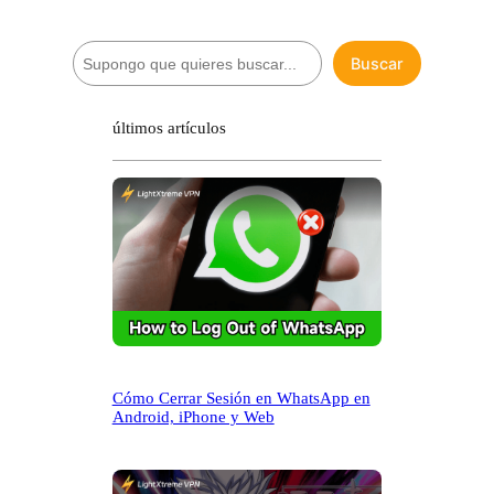
B
Buscar
u
s
c
últimos artículos
a
r
Cómo Cerrar Sesión en WhatsApp en
Android, iPhone y Web