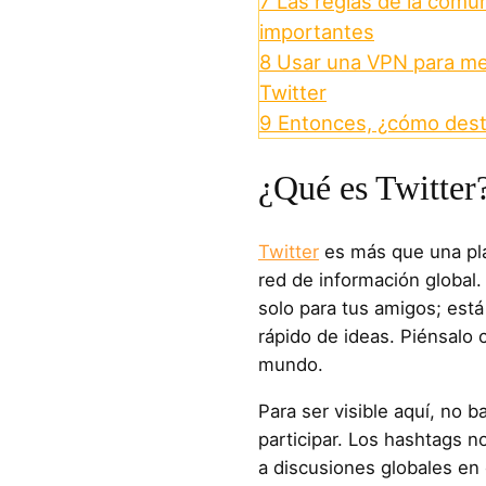
7
Las reglas de la comun
importantes
8
Usar una VPN para mej
Twitter
9
Entonces, ¿cómo dest
¿Qué es Twitter
Twitter
es más que una pla
red de información global
solo para tus amigos; está
rápido de ideas. Piénsalo 
mundo.​
Para ser visible aquí, no 
participar. Los hashtags n
a discusiones globales en 