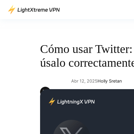
Saltar
al
contenido
Cómo usar Twitter:
úsalo correctament
Abr 12, 2025
Holly Sretan