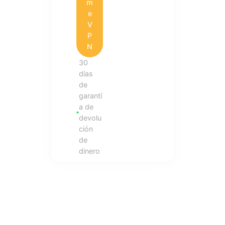
m
e
V
P
N
30
días
de
garantí
a de
devolu
ción
de
dinero