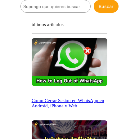
B
Buscar
u
s
c
últimos artículos
a
r
Cómo Cerrar Sesión en WhatsApp en
Android, iPhone y Web