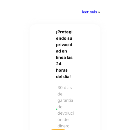
leer más
»
¡Protegi
endo su
privacid
ad en
línea las
24
horas
del día!
30 días
de
garantía
de
devoluci
ón de
dinero