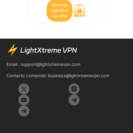
Obtenga
LightXtre
me VPN
Email :
support@lightxtremevpn.com
Contacto comercial:
business@lightxtremevpn.com