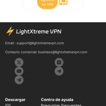
me VPN
Email :
support@lightxtremevpn.com
Contacto comercial:
business@lightxtremevpn.com
Descargar
Centro de ayuda
iOS
Preguntas frecuentes