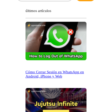
s
c
últimos artículos
a
r
Cómo Cerrar Sesión en WhatsApp en
Android, iPhone y Web