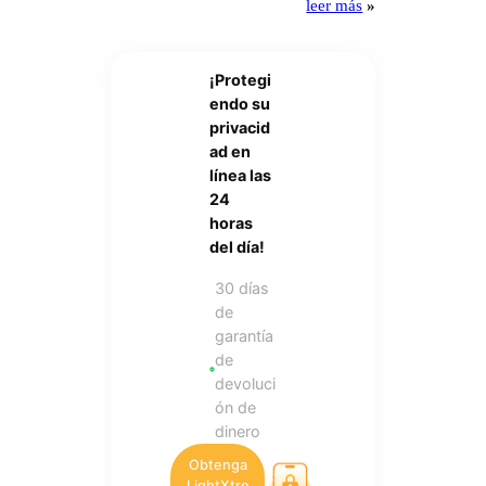
leer más
»
¡Protegi
endo su
privacid
ad en
línea las
24
horas
del día!
30 días
de
garantía
de
devoluci
ón de
dinero
Obtenga
LightXtre