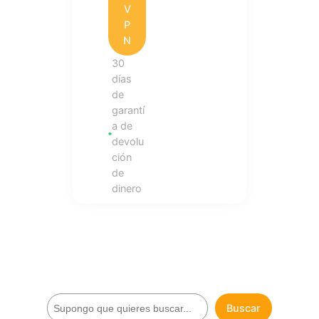
V
P
N
30
días
de
garantí
a de
devolu
ción
de
dinero
B
Buscar
u