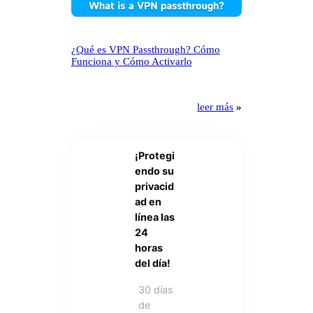
¿Qué es VPN Passthrough? Cómo
Funciona y Cómo Activarlo
leer más
»
¡Protegi
endo su
privacid
ad en
línea las
24
horas
del día!
30 días
de