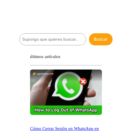
B
Buscar
u
s
c
últimos artículos
a
r
Cómo Cerrar Sesión en WhatsApp en