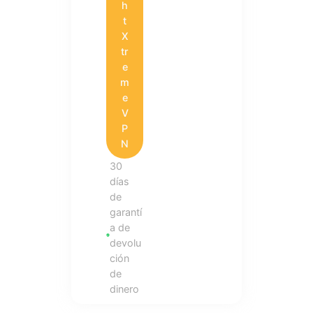
h
t
X
tr
e
m
e
V
P
N
30
días
de
garantí
a de
devolu
ción
de
dinero