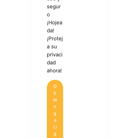
segur
o
¡Hojea
da!
¡Protej
a su
privaci
dad
ahora!
O
b
te
n
g
a
Li
g