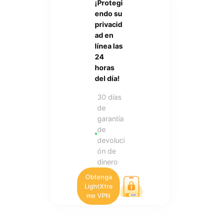
¡Protegi
endo su
privacid
ad en
línea las
24
horas
del día!
30 días
de
garantía
de
devoluci
ón de
dinero
Obtenga
LightXtre
me VPN