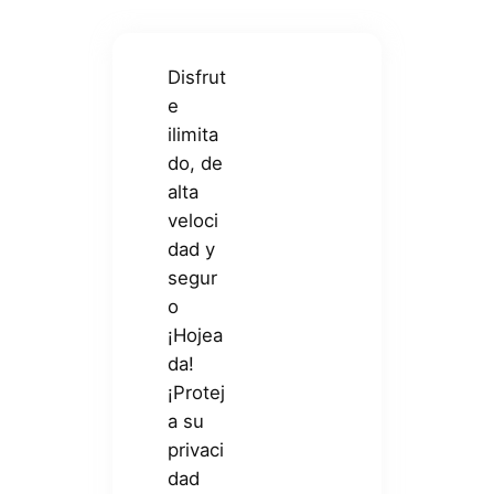
Disfrut
e
ilimita
do, de
alta
veloci
dad y
segur
o
¡Hojea
da!
¡Protej
a su
privaci
dad