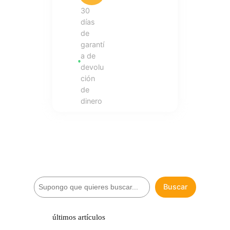
30
días
de
garantí
a de
devolu
ción
de
dinero
B
Buscar
u
s
c
últimos artículos
a