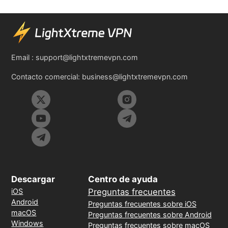
Email :
support@lightxtremevpn.com
Contacto comercial:
business@lightxtremevpn.com
Descargar
Centro de ayuda
iOS
Preguntas frecuentes
Android
Preguntas frecuentes sobre iOS
macOS
Preguntas frecuentes sobre Android
Windows
Preguntas frecuentes sobre macOS