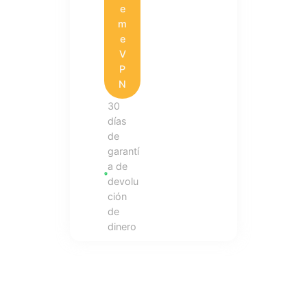
e
m
e
V
P
N
30
días
de
garantí
a de
devolu
ción
de
dinero