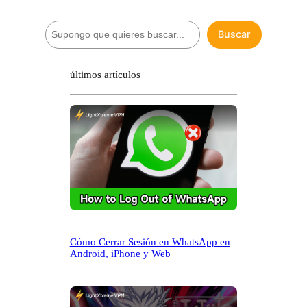
B
Buscar
u
s
c
últimos artículos
a
r
Cómo Cerrar Sesión en WhatsApp en
Android, iPhone y Web