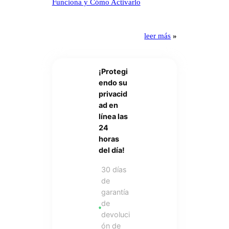
Funciona y Cómo Activarlo
leer más
»
¡Protegi
endo su
privacid
ad en
línea las
24
horas
del día!
30 días
de
garantía
de
devoluci
ón de