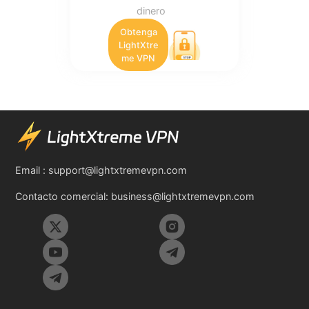
dinero
Obtenga
LightXtre
me VPN
Email :
support@lightxtremevpn.com
Contacto comercial:
business@lightxtremevpn.com