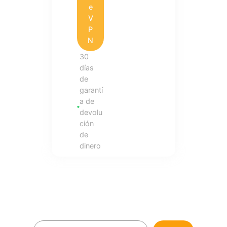
e
V
P
N
30
días
de
garantí
a de
devolu
ción
de
dinero
B