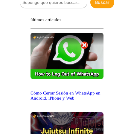
Buscar
u
s
c
últimos artículos
a
r
Cómo Cerrar Sesión en WhatsApp en
Android, iPhone y Web