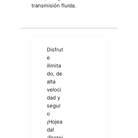
transmisión fluida.
Disfrut
e
ilimita
do, de
alta
veloci
dad y
segur
o
¡Hojea
da!
¡Protej