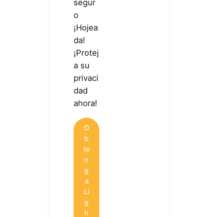
segur
o
¡Hojea
da!
¡Protej
a su
privaci
dad
ahora!
O
b
te
n
g
a
Li
g
h