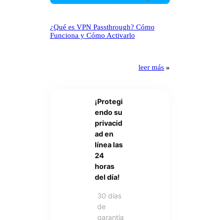
¿Qué es VPN Passthrough? Cómo
Funciona y Cómo Activarlo
leer más
»
¡Protegi
endo su
privacid
ad en
línea las
24
horas
del día!
30 días
de
garantía