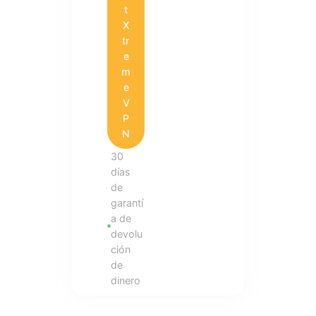
t
X
tr
e
m
e
V
P
N
30
días
de
garantí
a de
devolu
ción
de
dinero