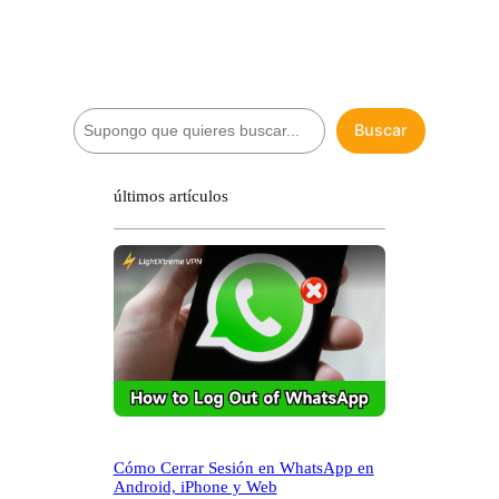
B
Buscar
u
s
c
últimos artículos
a
r
Cómo Cerrar Sesión en WhatsApp en
Android, iPhone y Web