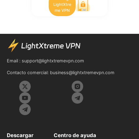
LightXtre
me VPN
Email :
support@lightxtremevpn.com
Contacto comercial:
business@lightxtremevpn.com
Descargar
Centro de ayuda