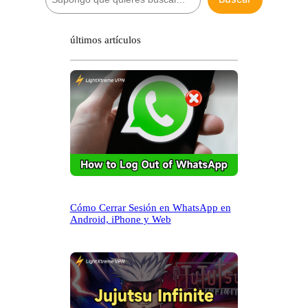
u
s
c
últimos artículos
a
r
Cómo Cerrar Sesión en WhatsApp en
Android, iPhone y Web