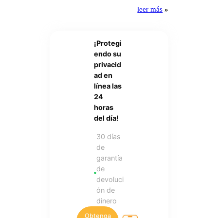
leer más
»
¡Protegi
endo su
privacid
ad en
línea las
24
horas
del día!
30 días
de
garantía
de
devoluci
ón de
dinero
Obtenga