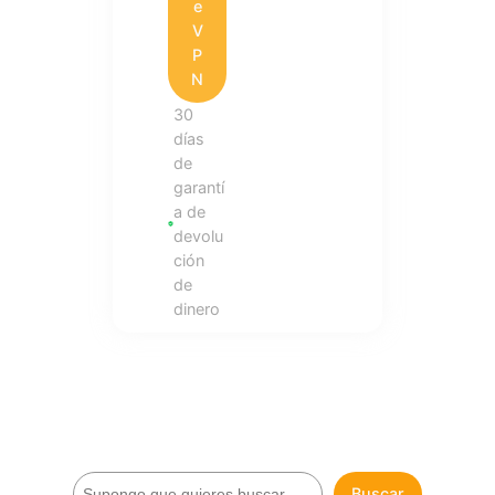
e
V
P
N
30
días
de
garantí
a de
devolu
ción
de
dinero
B
Buscar