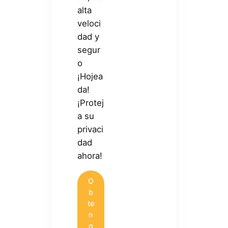
alta
veloci
dad y
segur
o
¡Hojea
da!
¡Protej
a su
privaci
dad
ahora!
O
b
te
n
g