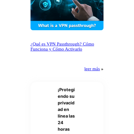
¿Qué es VPN Passthrough? Cómo
Funciona y Cómo Activarlo
leer más
»
¡Protegi
endo su
privacid
ad en
línea las
24
horas