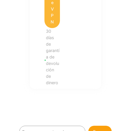
e
V
P
N
30
días
de
garantí
a de
devolu
ción
de
dinero
B