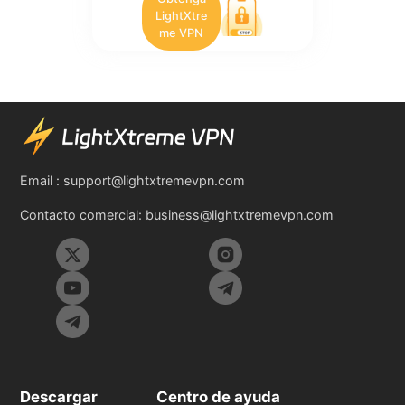
LightXtre
me VPN
Email :
support@lightxtremevpn.com
Contacto comercial:
business@lightxtremevpn.com
Descargar
Centro de ayuda