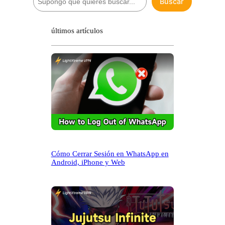
Buscar
u
s
c
últimos artículos
a
r
Cómo Cerrar Sesión en WhatsApp en
Android, iPhone y Web