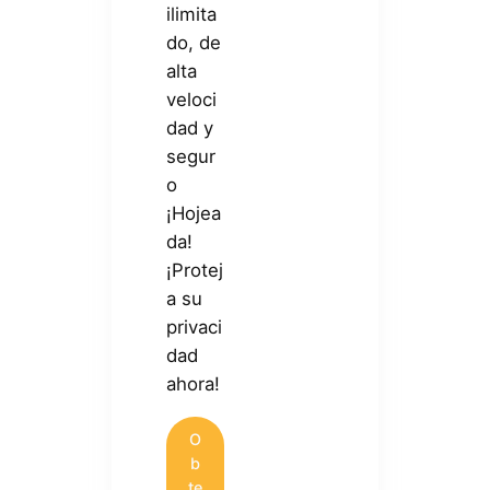
ilimita
do, de
alta
veloci
dad y
segur
o
¡Hojea
da!
¡Protej
a su
privaci
dad
ahora!
O
b
te