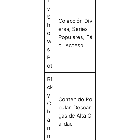
T
v
S
Colección Div
h
ersa, Series
o
Populares, Fá
w
cil Acceso
s
B
ot
Ri
ck
y
Contenido Po
C
pular, Descar
h
gas de Alta C
a
alidad
n
n