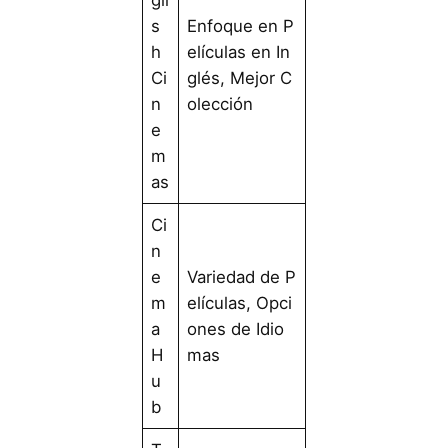
gli
s
Enfoque en P
h
elículas en In
Ci
glés, Mejor C
n
olección
e
m
as
Ci
n
e
Variedad de P
m
elículas, Opci
a
ones de Idio
H
mas
u
b