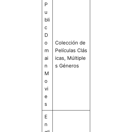
P
u
bli
c
D
o
Colección de
m
Películas Clás
ai
icas, Múltiple
n
s Géneros
M
o
vi
e
s
E
n