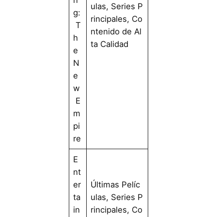
n
ulas, Series P
g:
rincipales, Co
T
ntenido de Al
h
ta Calidad
e
N
e
w
E
m
pi
re
E
nt
er
Últimas Pelíc
ta
ulas, Series P
in
rincipales, Co