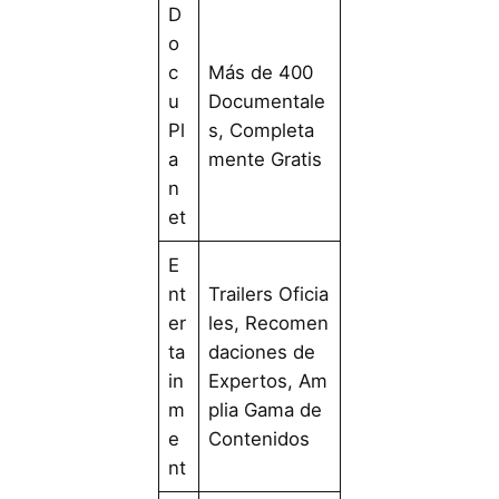
D
o
c
Más de 400
u
Documentale
Pl
s, Completa
a
mente Gratis
n
et
E
nt
Trailers Oficia
er
les, Recomen
ta
daciones de
in
Expertos, Am
m
plia Gama de
e
Contenidos
nt