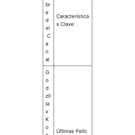
br
e
Característica
d
s Clave
el
C
a
n
al
G
o
d
zil
la
x
K
o
Últimas Pelíc