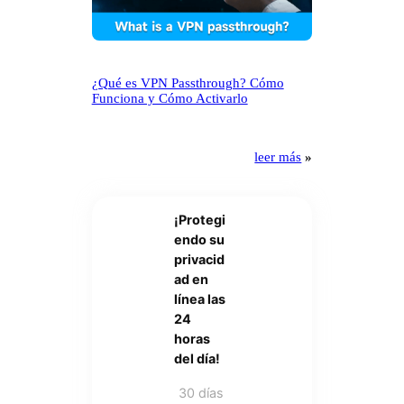
¿Qué es VPN Passthrough? Cómo
Funciona y Cómo Activarlo
leer más
»
¡Protegi
endo su
privacid
ad en
línea las
24
horas
del día!
30 días