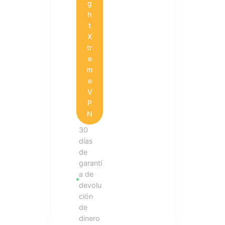
g
h
t
X
tr
e
m
e
V
P
N
30
días
de
garantí
a de
devolu
ción
de
dinero