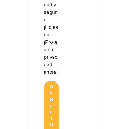
dad y
segur
o
¡Hojea
da!
¡Protej
a su
privaci
dad
ahora!
O
b
te
n
g
a
Li