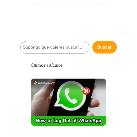
B
Buscar
u
s
c
últimos artículos
a
r