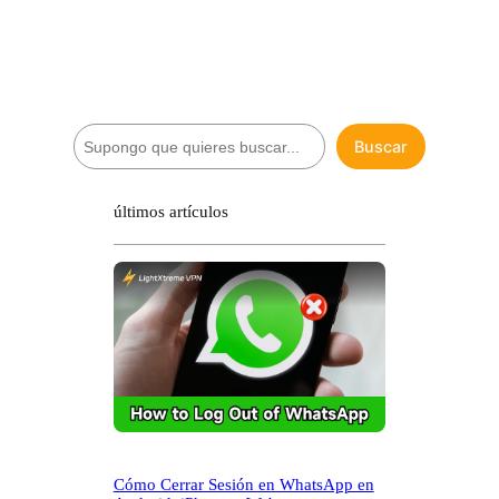
B
Buscar
u
s
c
últimos artículos
a
r
Cómo Cerrar Sesión en WhatsApp en