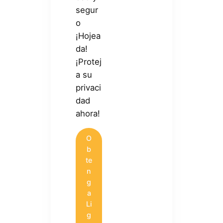
segur
o
¡Hojea
da!
¡Protej
a su
privaci
dad
ahora!
O
b
te
n
g
a
Li
g