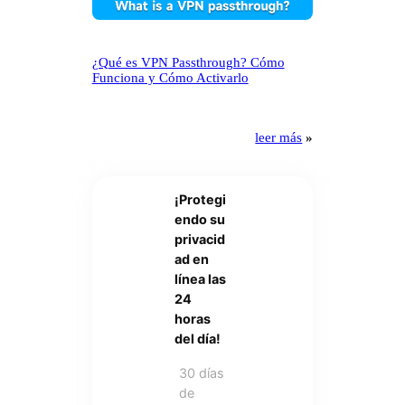
¿Qué es VPN Passthrough? Cómo
Funciona y Cómo Activarlo
leer más
»
¡Protegi
endo su
privacid
ad en
línea las
24
horas
del día!
30 días
de