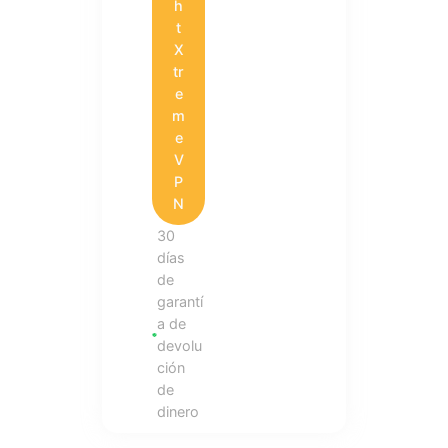
h
t
X
tr
e
m
e
V
P
N
30
días
de
garantí
a de
devolu
ción
de
dinero