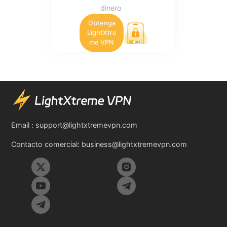
dinero
Obtenga
LightXtre
me VPN
Email :
support@lightxtremevpn.com
Contacto comercial:
business@lightxtremevpn.com