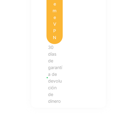
e
m
e
V
P
N
30
días
de
garantí
a de
devolu
ción
de
dinero