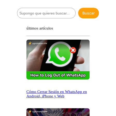
B
Buscar
u
s
c
últimos artículos
a
r
Cómo Cerrar Sesión en WhatsApp en
Android, iPhone y Web