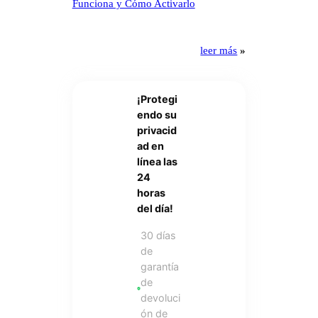
Funciona y Cómo Activarlo
leer más
»
¡Protegi
endo su
privacid
ad en
línea las
24
horas
del día!
30 días
de
garantía
de
devoluci
ón de