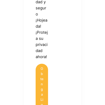
dad y
segur
o
¡Hojea
da!
¡Protej
a su
privaci
dad
ahora!
O
b
te
n
g
a
Li
g