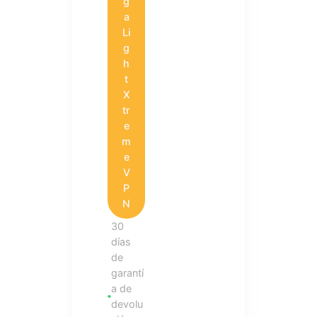
g
a
Li
g
h
t
X
tr
e
m
e
V
P
N
30
días
de
garantí
a de
devolu