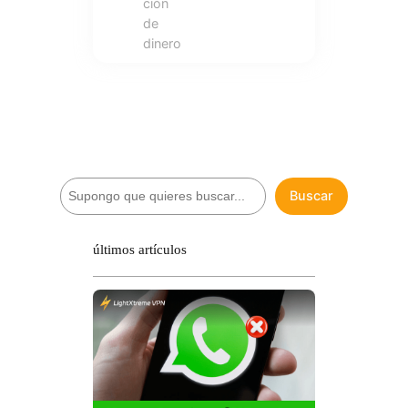
ción
de
dinero
B
Buscar
u
s
c
últimos artículos
a
r