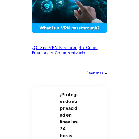
¿Qué es VPN Passthrough? Cómo
Funciona y Cómo Activarlo
leer más
»
¡Protegi
endo su
privacid
ad en
línea las
24
horas