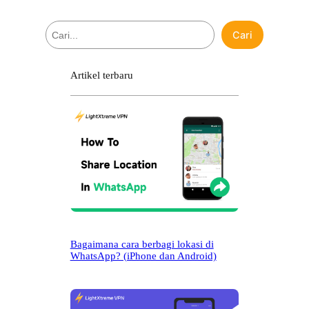
C
Cari
a
r
i
Artikel terbaru
Bagaimana cara berbagi lokasi di
WhatsApp? (iPhone dan Android)