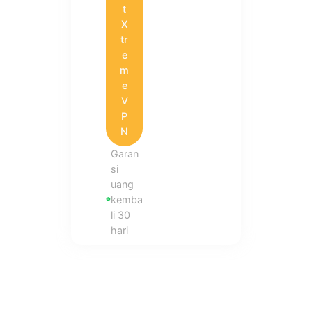
t
X
tr
e
m
e
V
P
N
Garan
si
uang
kemba
li 30
hari