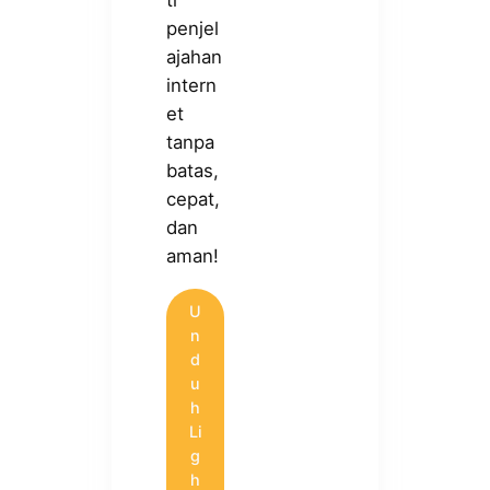
ti
penjel
ajahan
intern
et
tanpa
batas,
cepat,
dan
aman!
U
n
d
u
h
Li
g
h