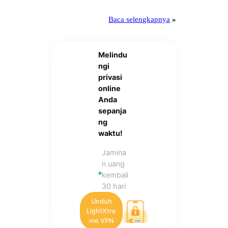
Baca selengkapnya
»
Melindu
ngi
privasi
online
Anda
sepanja
ng
waktu!
Jamina
n uang
kembali
30 hari
Unduh
LightXtre
me VPN