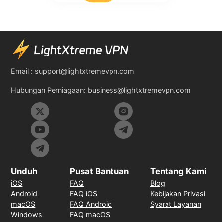
Email :
support@lightxtremevpn.com
Hubungan Perniagaan:
business@lightxtremevpn.com
Unduh
Pusat Bantuan
Tentang Kami
iOS
FAQ
Blog
Android
FAQ iOS
Kebijakan Privasi
macOS
FAQ Android
Syarat Layanan
Windows
FAQ macOS