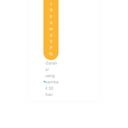
t
X
tr
e
m
e
V
P
N
Garan
si
uang
kemba
li 30
hari