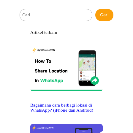
C
Cari
a
r
i
Artikel terbaru
Bagaimana cara berbagi lokasi di
WhatsApp? (iPhone dan Android)