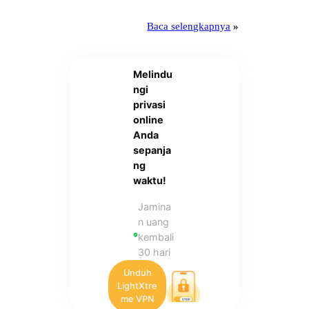
Baca selengkapnya
»
Melindu
ngi
privasi
online
Anda
sepanja
ng
waktu!
Jamina
n uang
kembali
30 hari
Unduh
LightXtre
me VPN