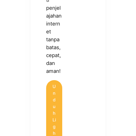
ti
penjel
ajahan
intern
et
tanpa
batas,
cepat,
dan
aman!
U
n
d
u
h
Li
g
h