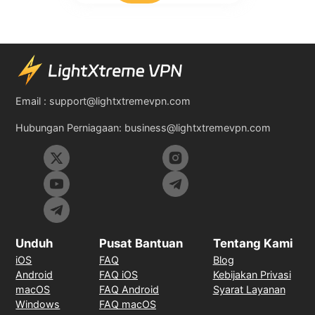
Email :
support@lightxtremevpn.com
Hubungan Perniagaan:
business@lightxtremevpn.com
Unduh
Pusat Bantuan
Tentang Kami
iOS
FAQ
Blog
Android
FAQ iOS
Kebijakan Privasi
macOS
FAQ Android
Syarat Layanan
Windows
FAQ macOS