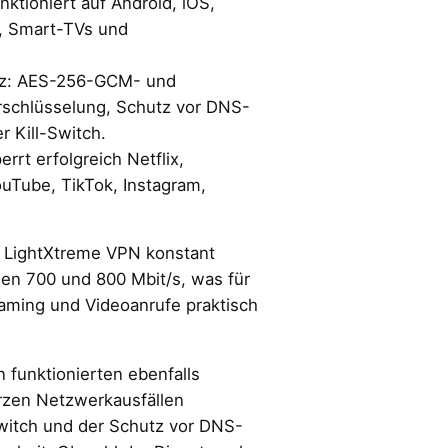
ktioniert auf Android, iOS,
, Smart-TVs und
tz: AES-256-GCM- und
schlüsselung, Schutz vor DNS-
r Kill-Switch.
rrt erfolgreich Netflix,
ouTube, TikTok, Instagram,
e LightXtreme VPN konstant
en 700 und 800 Mbit/s, was für
aming und Videoanrufe praktisch
 funktionierten ebenfalls
urzen Netzwerkausfällen
Switch und der Schutz vor DNS-