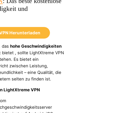
N
: Das beste kostenlose
igkeit und
 VPN Herunterladen
, das
hohe Geschwindigkeiten
z
bietet , sollte LightXtreme VPN
tehen. Es bietet ein
icht zwischen Leistung,
undlichkeit – eine Qualität, die
tern selten zu finden ist.
on LightXtreme VPN
com
ochgeschwindigkeitsserver