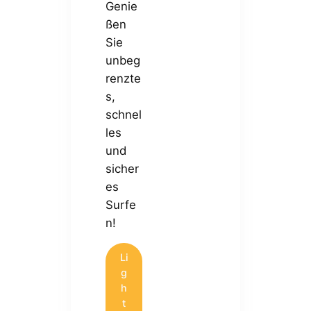
Genie
ßen
Sie
unbeg
renzte
s,
schnel
les
und
sicher
es
Surfe
n!
Li
g
h
t