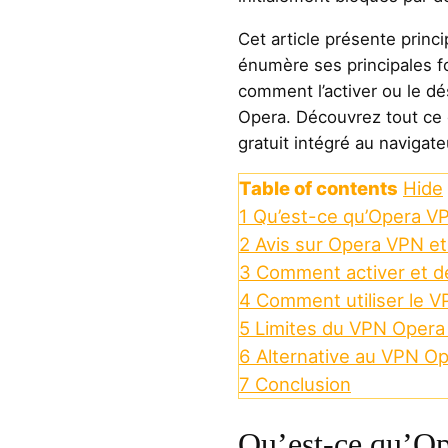
Cet article présente prin
énumère ses principales fo
comment l’activer ou le dé
Opera. Découvrez tout ce q
gratuit intégré au navigat
Table of contents
Hide
1
Qu’est-ce qu’Opera V
2
Avis sur Opera VPN et 
3
Comment activer et d
4
Comment utiliser le 
5
Limites du VPN Opera 
6
Alternative au VPN O
7
Conclusion
Qu’est-ce qu’O