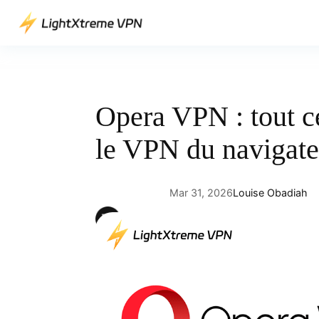
Aller
au
contenu
Opera VPN : tout ce
le VPN du navigat
Mar 31, 2026
Louise Obadiah