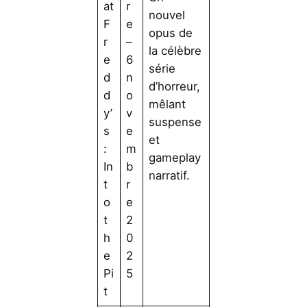
at
r
nouvel
F
e
opus de
r
–
la célèbre
e
6
série
d
n
d’horreur,
d
o
mêlant
y’
v
suspense
s
e
et
:
m
gameplay
In
b
narratif.
t
r
o
e
t
2
h
0
e
2
Pi
5
t