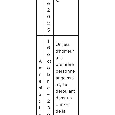
k.
e
2
0
2
5
1
Un jeu
6
d’horreur
o
à la
A
ct
première
m
o
personne
n
b
angoissa
e
r
nt, se
si
e
déroulant
a
–
dans un
:
2
bunker
L
3
de la
e
o