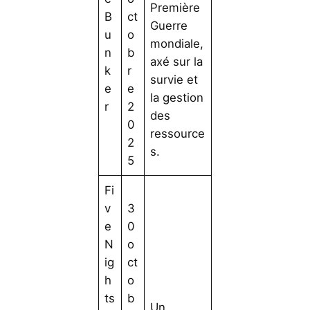
Première
B
ct
Guerre
u
o
mondiale,
n
b
axé sur la
k
r
survie et
e
e
la gestion
r
2
des
0
ressource
2
s.
5
Fi
v
3
e
0
N
o
ig
ct
h
o
ts
b
Un