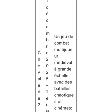
1
d
é
c
e
m
Un jeu de
b
combat
r
multijoue
C
e
ur
h
2
médiéval
e
0
à grande
v
2
échelle,
al
5
avec des
e
–
batailles
ri
1
chaotique
e
e
s et
2
r
cinémato
ja