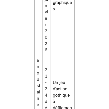
graphique
n
s.
vi
e
r
2
0
2
6
Bl
o
2
o
3
d
-
Un jeu
st
2
d’action
ai
4
gothique
n
d
à
e
é
défilemen