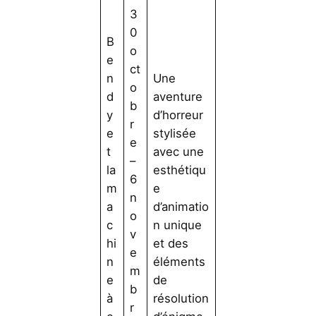
3
0
B
o
e
ct
n
Une
o
d
aventure
b
y
d’horreur
r
e
stylisée
e
t
avec une
–
la
esthétiqu
6
m
e
n
a
d’animatio
o
c
n unique
v
hi
et des
e
n
éléments
m
e
de
b
à
résolution
r