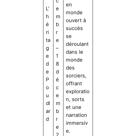
c
en
L’
e
monde
h
m
ouvert à
é
b
succès
ri
r
se
ta
e
déroulant
g
–
dans le
e
1
monde
d
8
des
e
d
sorciers,
P
é
offrant
o
c
exploratio
u
e
n, sorts
dl
m
et une
ar
b
narration
d
r
immersiv
e
e.
2