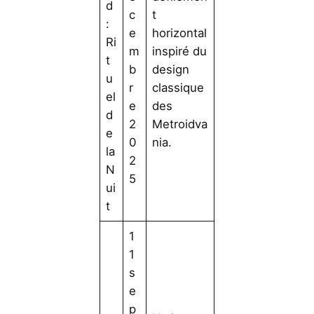
d
c
t
:
e
horizontal
Ri
m
inspiré du
t
b
design
u
r
classique
el
e
des
d
2
Metroidva
e
0
nia.
la
2
N
5
ui
t
1
1
s
e
p