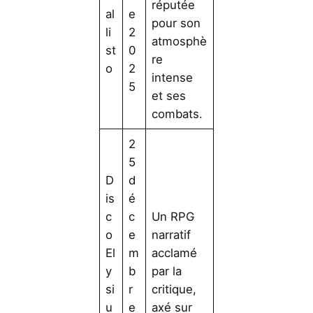
réputée
al
e
pour son
li
2
atmosphè
st
0
re
o
2
intense
5
et ses
combats.
2
5
D
d
is
é
c
c
Un RPG
o
e
narratif
El
m
acclamé
y
b
par la
si
r
critique,
u
e
axé sur