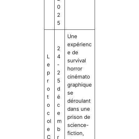
0
2
5
Une
expérienc
2
e de
L
4
survival
e
-
horror
p
2
cinémato
r
5
graphique
o
d
se
t
é
déroulant
o
c
dans une
c
e
prison de
ol
m
science-
e
b
fiction,
C
r