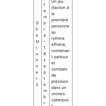
Un jeu
t
d’action à
e
la
m
première
G
b
personne
h
r
au
o
e
rythme
st
–
effréné,
r
1
combinan
u
8
t parkour
n
s
et
n
e
combats
e
p
de
r
t
précision
2
e
dans un
m
univers
b
cyberpun
r