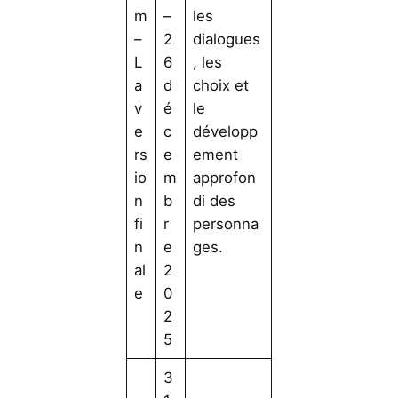
m
–
les
–
2
dialogues
L
6
, les
a
d
choix et
v
é
le
e
c
développ
rs
e
ement
io
m
approfon
n
b
di des
fi
r
personna
n
e
ges.
al
2
e
0
2
5
3